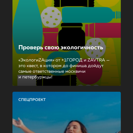
Проверь свою экологичность
«ЭкологиZAция» от +1ГОРОД и ZAVTRA —
это квест, в котором до финиша дойдут
самые ответственные москвичи
и петербуржцы!
СПЕЦПРОЕКТ