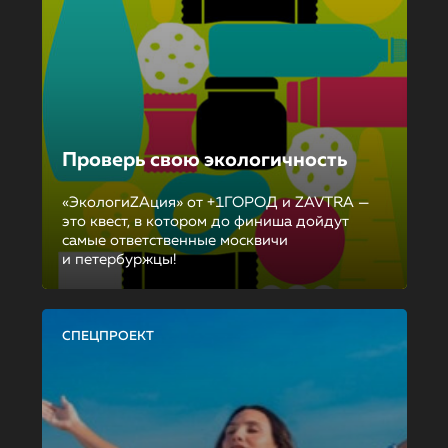
Проверь свою экологичность
«ЭкологиZAция» от +1ГОРОД и ZAVTRA —
это квест, в котором до финиша дойдут
самые ответственные москвичи
и петербуржцы!
СПЕЦПРОЕКТ