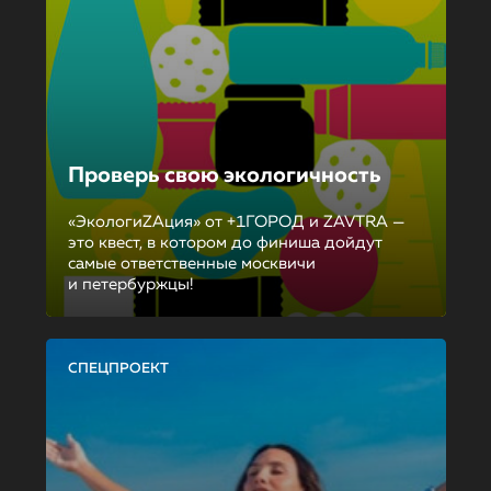
Проверь свою экологичность
«ЭкологиZAция» от +1ГОРОД и ZAVTRA —
это квест, в котором до финиша дойдут
самые ответственные москвичи
и петербуржцы!
СПЕЦПРОЕКТ