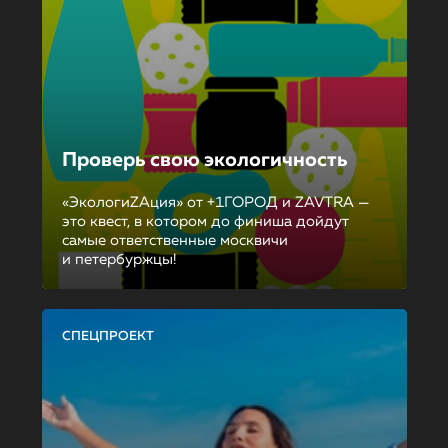
Проверь свою экологичность
«ЭкологиZAция» от +1ГОРОД и ZAVTRA —
это квест, в котором до финиша дойдут
самые ответственные москвичи
и петербуржцы!
СПЕЦПРОЕКТ