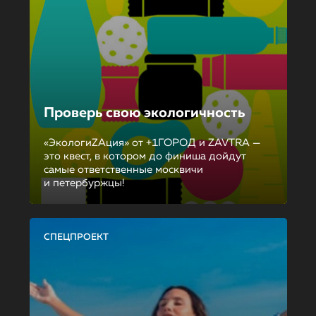
Проверь свою экологичность
«ЭкологиZAция» от +1ГОРОД и ZAVTRA —
это квест, в котором до финиша дойдут
самые ответственные москвичи
и петербуржцы!
СПЕЦПРОЕКТ