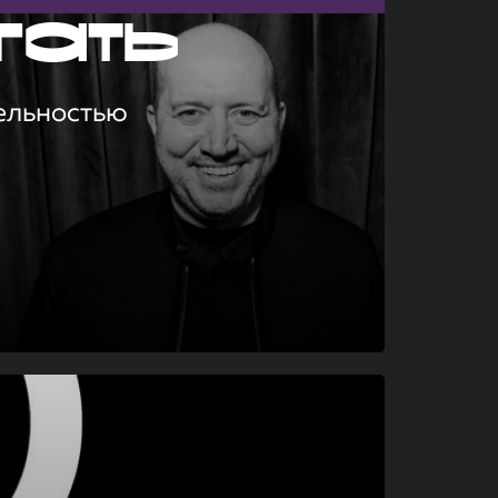
гать
ельностью