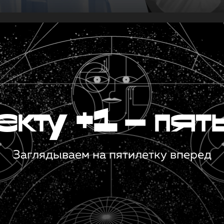
кту +1 — пят
Заглядываем на пятилетку вперед