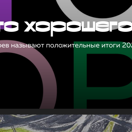
то хорошег
оев называют положительные итоги 20