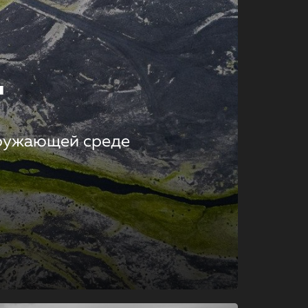
т
кружающей среде