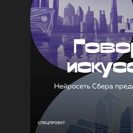
Гово
искус
Нейросеть Сбера предс
СПЕЦПРОЕКТ