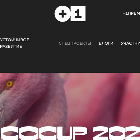
+1ПРЕ
УСТОЙЧИВОЕ
СПЕЦПРОЕКТЫ
БЛОГИ
УЧАСТН
РАЗВИТИЕ
COCUP 20