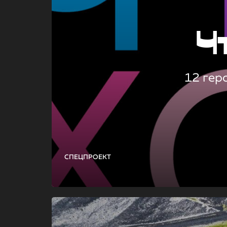
Ч
12 гер
СПЕЦПРОЕКТ