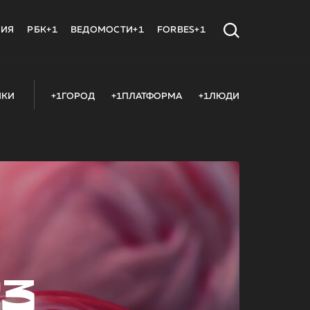
МИЯ
РБК+1
ВЕДОМОСТИ+1
FORBES+1
ИКИ
+1ГОРОД
+1ПЛАТФОРМА
+1ЛЮДИ
23