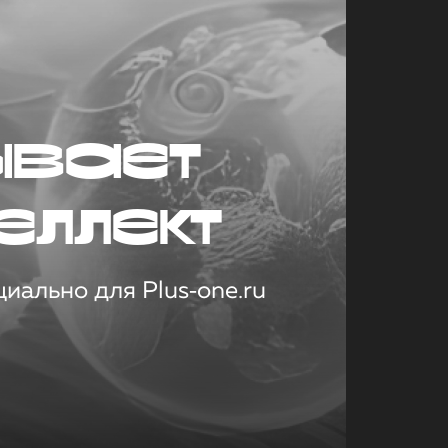
ывает
еллект
иально для Plus‑one.ru