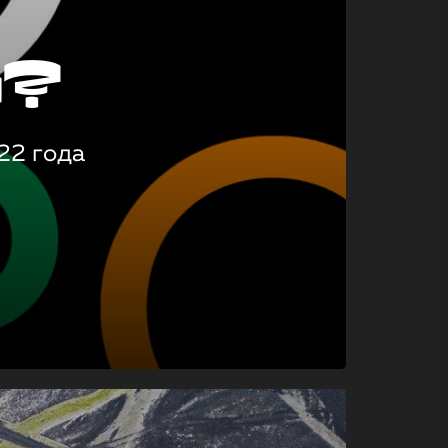
о?
22 года