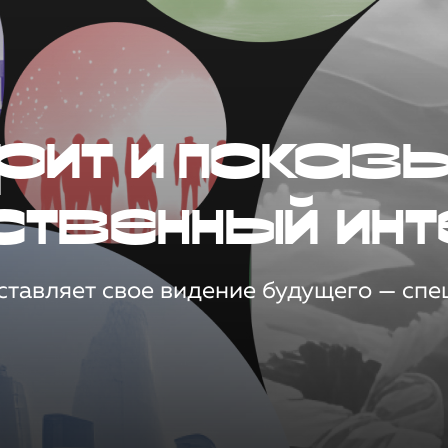
рит и показ
ственный инт
тавляет свое видение будущего — спец