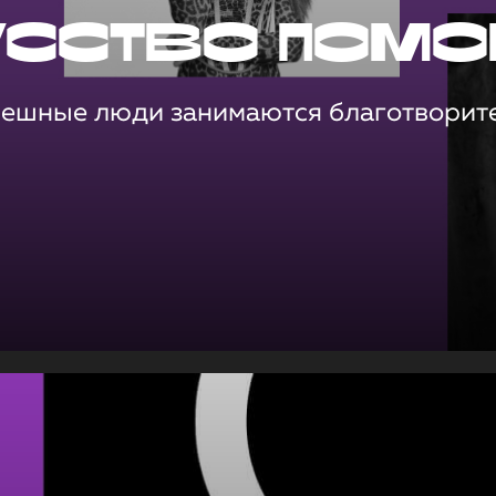
усство помо
пешные люди занимаются благотворит