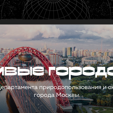
чивые город
 Департамента природопользования и 
города Москвы