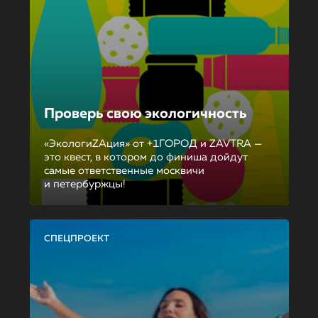
Проверь свою экологичность
«ЭкологиZAция» от +1ГОРОД и ZAVTRA —
это квест, в котором до финиша дойдут
самые ответственные москвичи
и петербуржцы!
СПЕЦПРОЕКТ