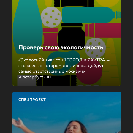
Проверь свою экологичность
«ЭкологиZAция» от +1ГОРОД и ZAVTRA —
это квест, в котором до финиша дойдут
самые ответственные москвичи
и петербуржцы!
СПЕЦПРОЕКТ