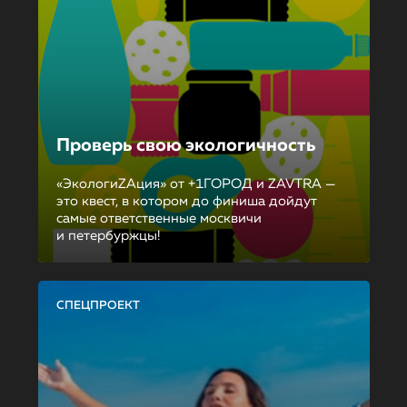
Проверь свою экологичность
«ЭкологиZAция» от +1ГОРОД и ZAVTRA —
это квест, в котором до финиша дойдут
самые ответственные москвичи
и петербуржцы!
СПЕЦПРОЕКТ