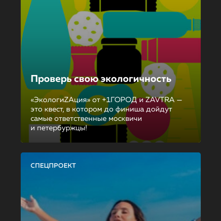
Проверь свою экологичность
«ЭкологиZAция» от +1ГОРОД и ZAVTRA —
это квест, в котором до финиша дойдут
самые ответственные москвичи
и петербуржцы!
СПЕЦПРОЕКТ