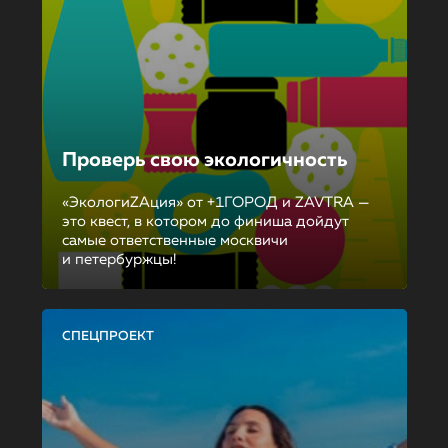
Проверь свою экологичность
«ЭкологиZAция» от +1ГОРОД и ZAVTRA —
это квест, в котором до финиша дойдут
самые ответственные москвичи
и петербуржцы!
СПЕЦПРОЕКТ