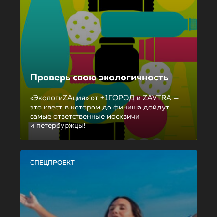
Проверь свою экологичность
«ЭкологиZAция» от +1ГОРОД и ZAVTRA —
это квест, в котором до финиша дойдут
самые ответственные москвичи
и петербуржцы!
СПЕЦПРОЕКТ