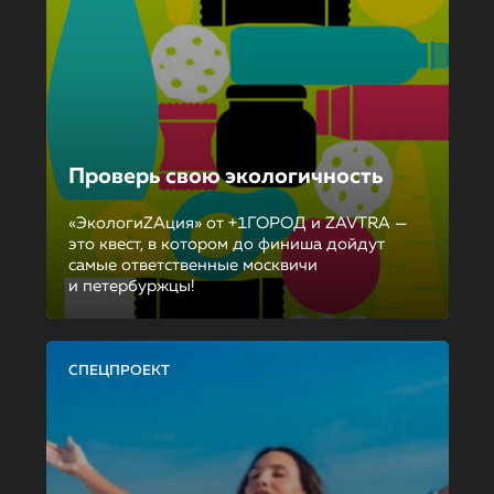
Проверь свою экологичность
«ЭкологиZAция» от +1ГОРОД и ZAVTRA —
это квест, в котором до финиша дойдут
самые ответственные москвичи
и петербуржцы!
СПЕЦПРОЕКТ