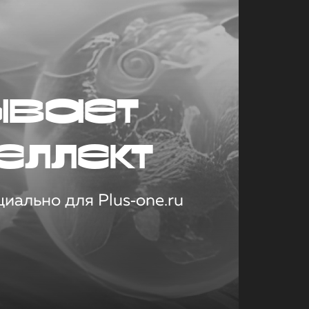
ывает
еллект
иально для Plus‑one.ru