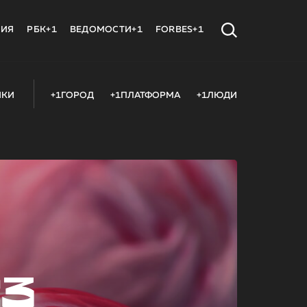
МИЯ
РБК+1
ВЕДОМОСТИ+1
FORBES+1
ИКИ
+1ГОРОД
+1ПЛАТФОРМА
+1ЛЮДИ
23