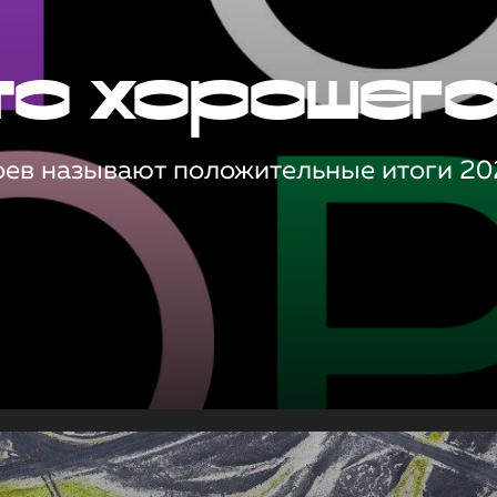
то хорошег
оев называют положительные итоги 20