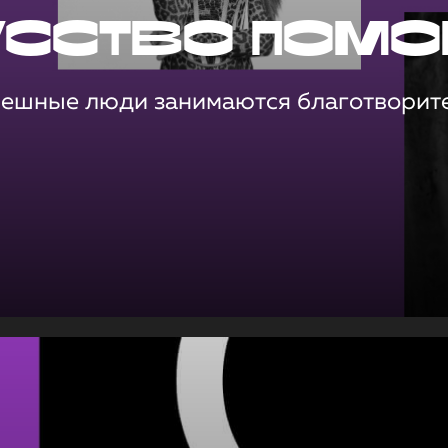
усство помо
пешные люди занимаются благотворит