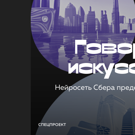
Гово
искус
Нейросеть Сбера предс
СПЕЦПРОЕКТ