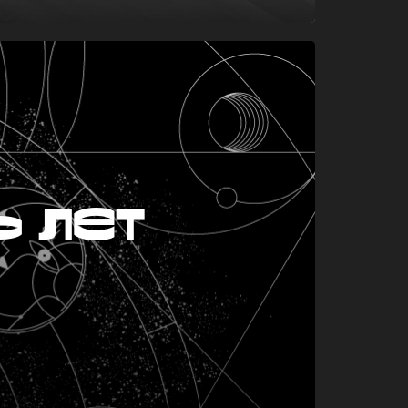
ь лет