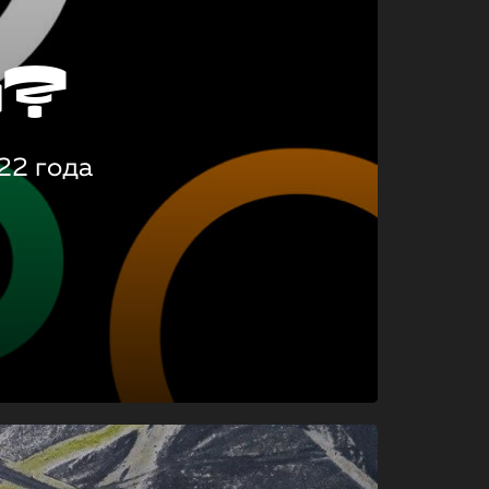
о?
22 года