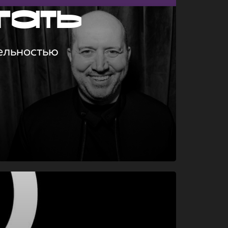
гать
ельностью