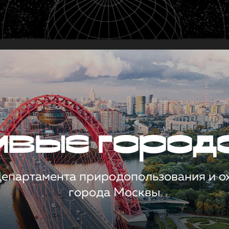
чивые город
 Департамента природопользования и 
города Москвы