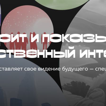
рит и показ
ственный инт
тавляет свое видение будущего — спец