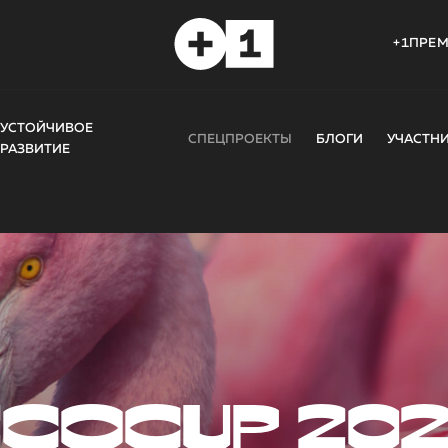
+1ПРЕ
УСТОЙЧИВОЕ
СПЕЦПРОЕКТЫ
БЛОГИ
УЧАСТН
РАЗВИТИЕ
COCUP 20