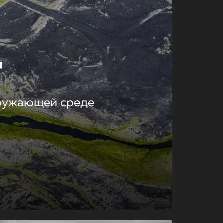
т
кружающей среде