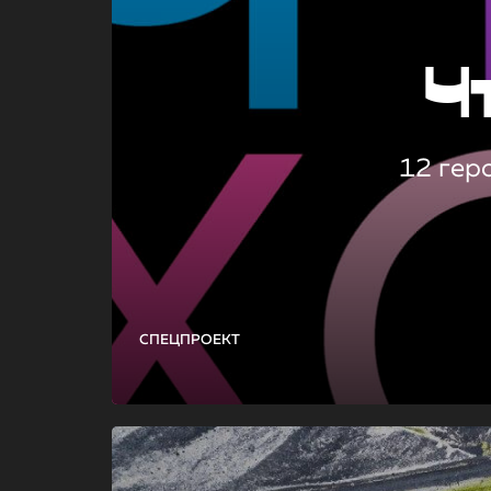
Ч
12 гер
СПЕЦПРОЕКТ