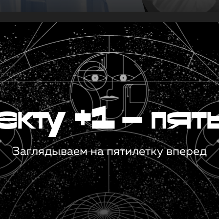
кту +1 — пят
Заглядываем на пятилетку вперед