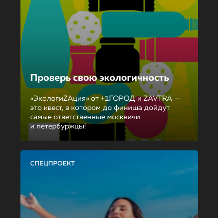
Проверь свою экологичность
«ЭкологиZAция» от +1ГОРОД и ZAVTRA —
это квест, в котором до финиша дойдут
самые ответственные москвичи
и петербуржцы!
СПЕЦПРОЕКТ