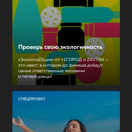
Проверь свою экологичность
«ЭкологиZAция» от +1ГОРОД и ZAVTRA —
это квест, в котором до финиша дойдут
самые ответственные москвичи
и петербуржцы!
СПЕЦПРОЕКТ