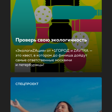
Проверь свою экологичность
«ЭкологиZAция» от +1ГОРОД и ZAVTRA —
это квест, в котором до финиша дойдут
самые ответственные москвичи
и петербуржцы!
СПЕЦПРОЕКТ