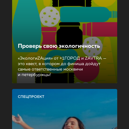
Проверь свою экологичность
«ЭкологиZAция» от +1ГОРОД и ZAVTRA —
это квест, в котором до финиша дойдут
самые ответственные москвичи
и петербуржцы!
СПЕЦПРОЕКТ