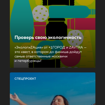
Проверь свою экологичность
«ЭкологиZAция» от +1ГОРОД и ZAVTRA —
это квест, в котором до финиша дойдут
самые ответственные москвичи
и петербуржцы!
СПЕЦПРОЕКТ