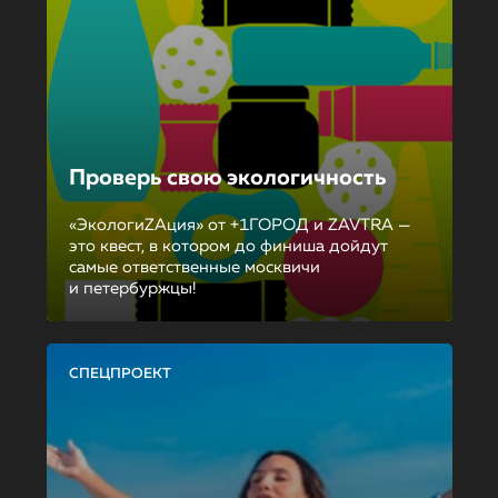
Проверь свою экологичность
«ЭкологиZAция» от +1ГОРОД и ZAVTRA —
это квест, в котором до финиша дойдут
самые ответственные москвичи
и петербуржцы!
СПЕЦПРОЕКТ