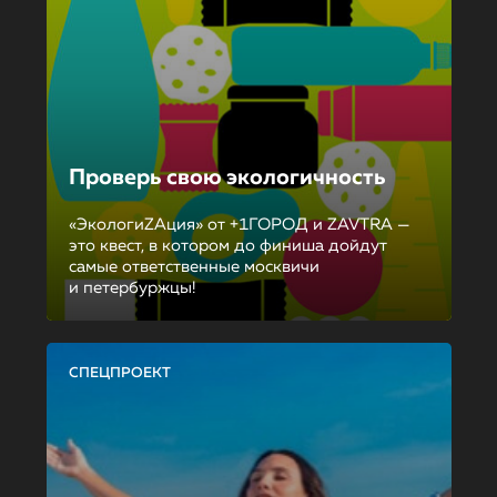
Проверь свою экологичность
«ЭкологиZAция» от +1ГОРОД и ZAVTRA —
это квест, в котором до финиша дойдут
самые ответственные москвичи
и петербуржцы!
СПЕЦПРОЕКТ