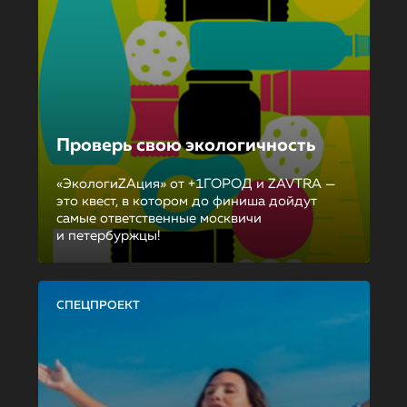
Проверь свою экологичность
«ЭкологиZAция» от +1ГОРОД и ZAVTRA —
это квест, в котором до финиша дойдут
самые ответственные москвичи
и петербуржцы!
СПЕЦПРОЕКТ