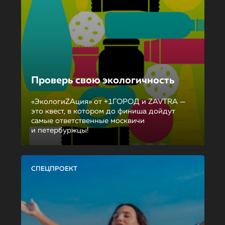
Проверь свою экологичность
«ЭкологиZAция» от +1ГОРОД и ZAVTRA —
это квест, в котором до финиша дойдут
самые ответственные москвичи
и петербуржцы!
СПЕЦПРОЕКТ