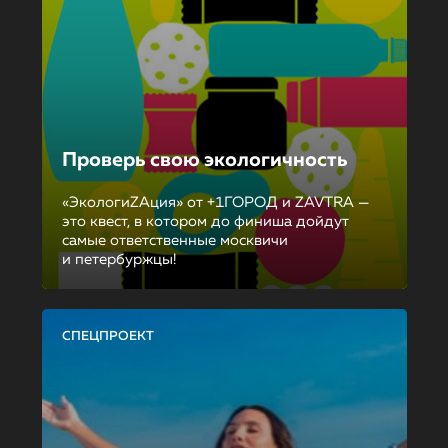
Проверь свою экологичность
«ЭкологиZAция» от +1ГОРОД и ZAVTRA —
это квест, в котором до финиша дойдут
самые ответственные москвичи
и петербуржцы!
СПЕЦПРОЕКТ