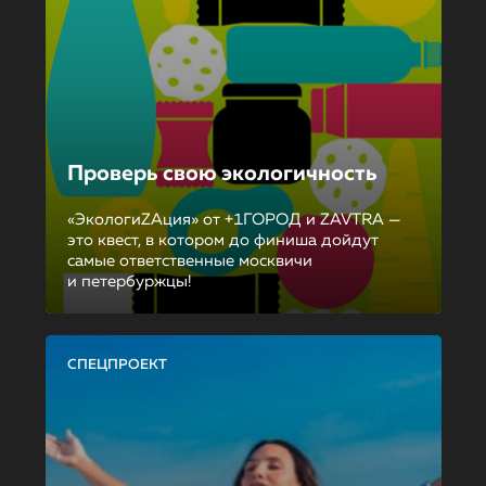
Проверь свою экологичность
«ЭкологиZAция» от +1ГОРОД и ZAVTRA —
это квест, в котором до финиша дойдут
самые ответственные москвичи
и петербуржцы!
СПЕЦПРОЕКТ