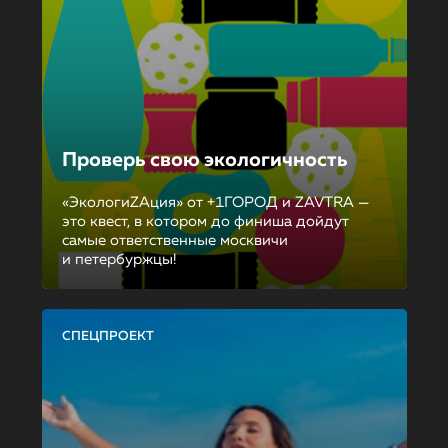
Проверь свою экологичность
«ЭкологиZAция» от +1ГОРОД и ZAVTRA —
это квест, в котором до финиша дойдут
самые ответственные москвичи
и петербуржцы!
СПЕЦПРОЕКТ