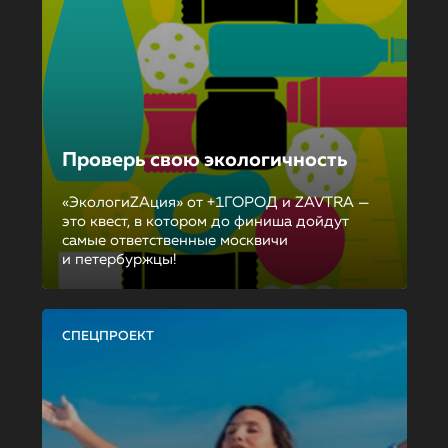
Проверь свою экологичность
«ЭкологиZAция» от +1ГОРОД и ZAVTRA —
это квест, в котором до финиша дойдут
самые ответственные москвичи
и петербуржцы!
СПЕЦПРОЕКТ