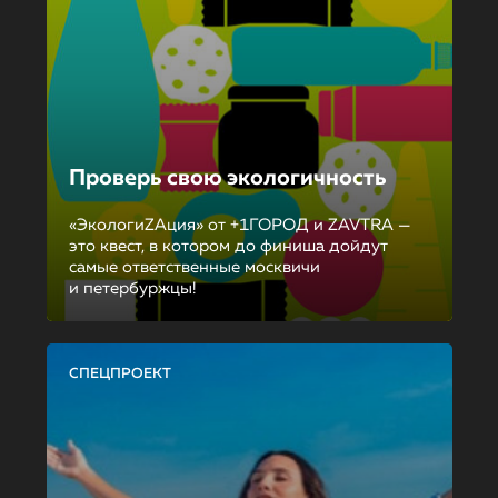
Проверь свою экологичность
«ЭкологиZAция» от +1ГОРОД и ZAVTRA —
это квест, в котором до финиша дойдут
самые ответственные москвичи
и петербуржцы!
СПЕЦПРОЕКТ