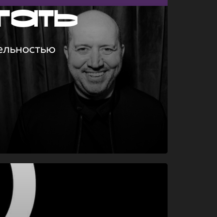
гать
ельностью