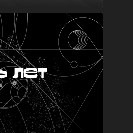
ь лет