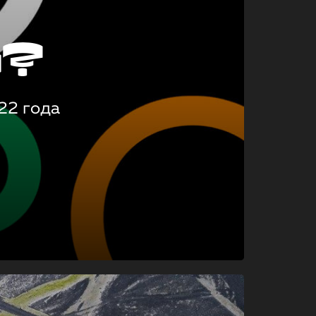
о?
22 года