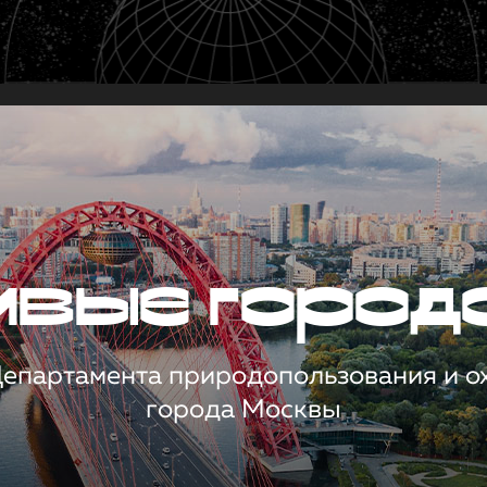
чивые город
 Департамента природопользования и 
города Москвы