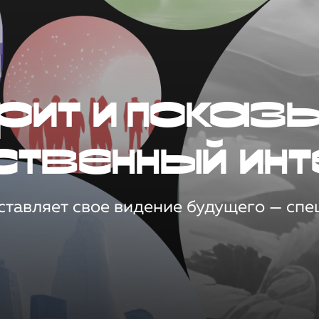
рит и показ
ственный инт
тавляет свое видение будущего — спец