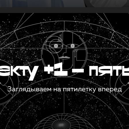
кту +1 — пят
Заглядываем на пятилетку вперед