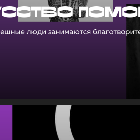
усство помо
пешные люди занимаются благотворит