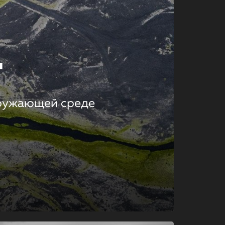
т
кружающей среде