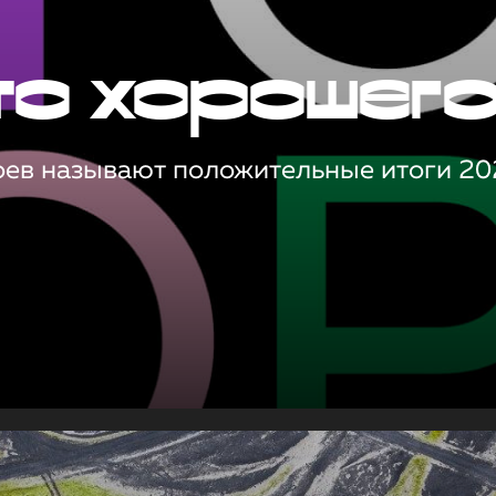
то хорошег
оев называют положительные итоги 20