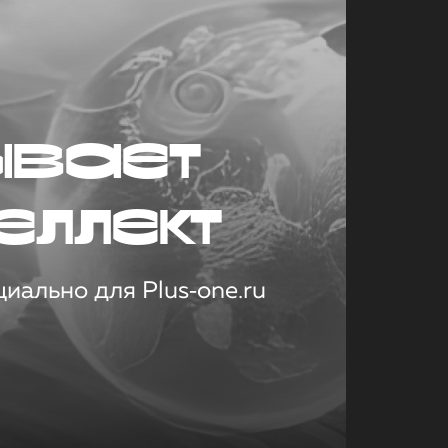
ывает
еллект
иально для Plus‑one.ru