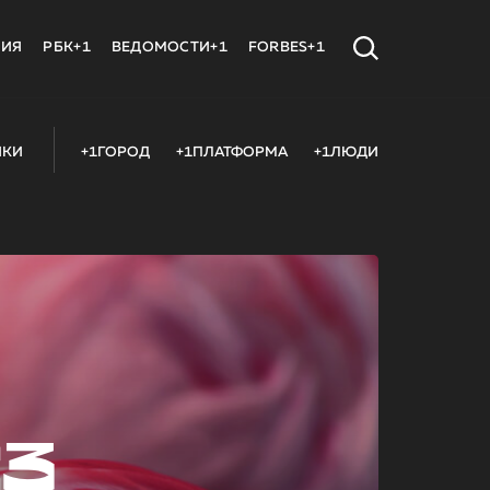
МИЯ
РБК+1
ВЕДОМОСТИ+1
FORBES+1
ИКИ
+1ГОРОД
+1ПЛАТФОРМА
+1ЛЮДИ
23