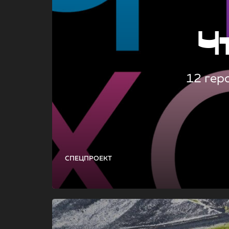
Ч
12 гер
СПЕЦПРОЕКТ