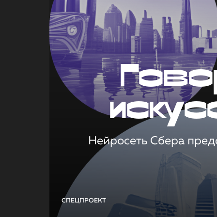
Гово
искус
Нейросеть Сбера предс
СПЕЦПРОЕКТ