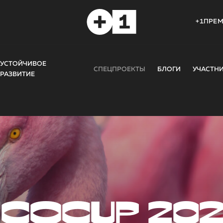
+1ПРЕ
УСТОЙЧИВОЕ
СПЕЦПРОЕКТЫ
БЛОГИ
УЧАСТН
РАЗВИТИЕ
COCUP 20