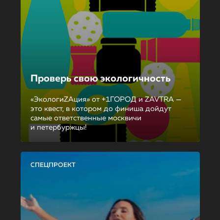
Проверь свою экологичность
«ЭкологиZAция» от +1ГОРОД и ZAVTRA —
это квест, в котором до финиша дойдут
самые ответственные москвичи
и петербуржцы!
СПЕЦПРОЕКТ