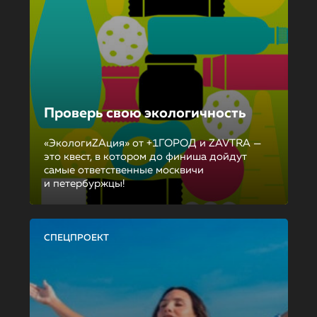
Проверь свою экологичность
«ЭкологиZAция» от +1ГОРОД и ZAVTRA —
это квест, в котором до финиша дойдут
самые ответственные москвичи
и петербуржцы!
СПЕЦПРОЕКТ