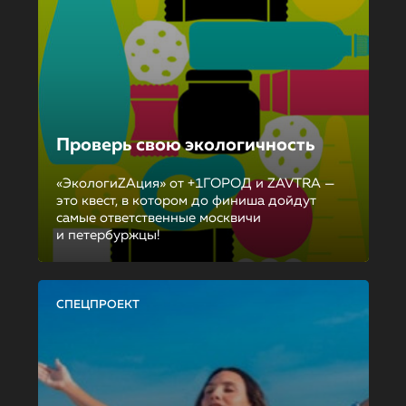
Проверь свою экологичность
«ЭкологиZAция» от +1ГОРОД и ZAVTRA —
это квест, в котором до финиша дойдут
самые ответственные москвичи
и петербуржцы!
СПЕЦПРОЕКТ