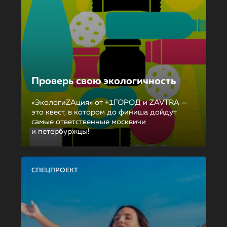
Проверь свою экологичность
«ЭкологиZAция» от +1ГОРОД и ZAVTRA —
это квест, в котором до финиша дойдут
самые ответственные москвичи
и петербуржцы!
СПЕЦПРОЕКТ