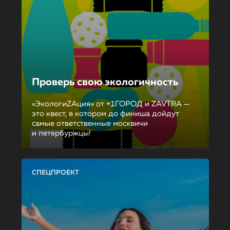
Проверь свою экологичность
«ЭкологиZAция» от +1ГОРОД и ZAVTRA —
это квест, в котором до финиша дойдут
самые ответственные москвичи
и петербуржцы!
СПЕЦПРОЕКТ