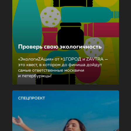
Проверь свою экологичность
«ЭкологиZAция» от +1ГОРОД и ZAVTRA —
это квест, в котором до финиша дойдут
самые ответственные москвичи
и петербуржцы!
СПЕЦПРОЕКТ