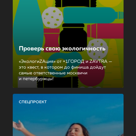
Проверь свою экологичность
«ЭкологиZAция» от +1ГОРОД и ZAVTRA —
это квест, в котором до финиша дойдут
самые ответственные москвичи
и петербуржцы!
СПЕЦПРОЕКТ