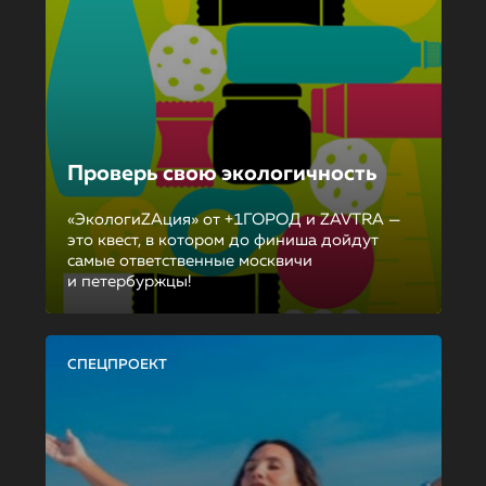
Проверь свою экологичность
«ЭкологиZAция» от +1ГОРОД и ZAVTRA —
это квест, в котором до финиша дойдут
самые ответственные москвичи
и петербуржцы!
СПЕЦПРОЕКТ