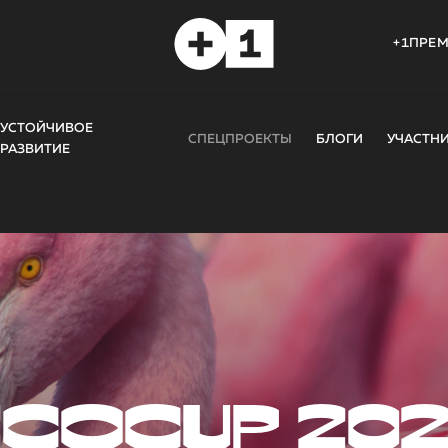
+1ПРЕ
УСТОЙЧИВОЕ
СПЕЦПРОЕКТЫ
БЛОГИ
УЧАСТН
РАЗВИТИЕ
COCUP 20