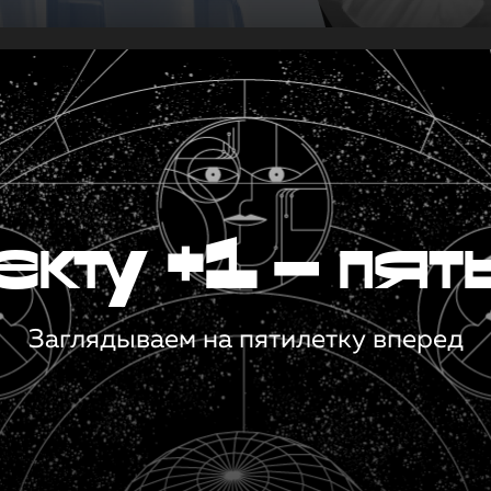
кту +1 — пят
Заглядываем на пятилетку вперед