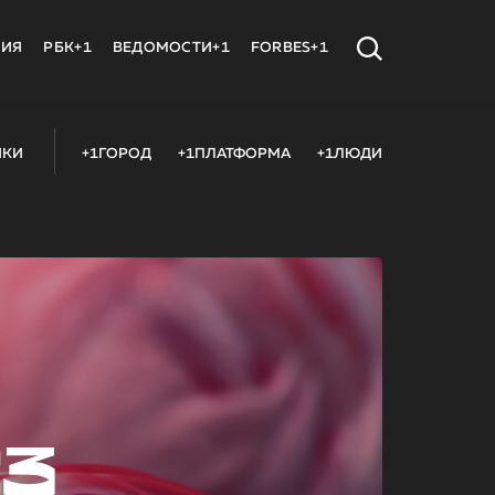
МИЯ
РБК+1
ВЕДОМОСТИ+1
FORBES+1
ИКИ
+1ГОРОД
+1ПЛАТФОРМА
+1ЛЮДИ
23