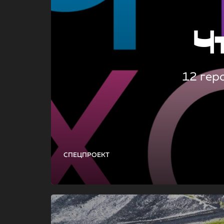
Ч
12 гер
СПЕЦПРОЕКТ