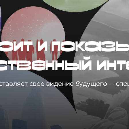
рит и показ
ственный инт
тавляет свое видение будущего — спец