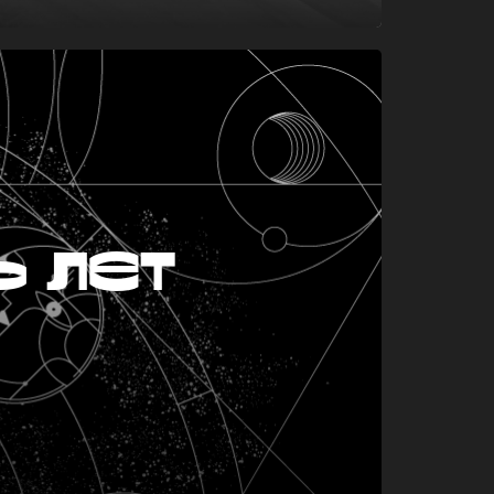
ь лет