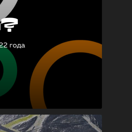
о?
22 года