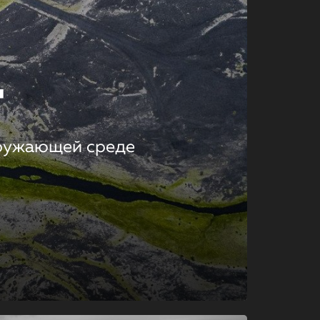
т
кружающей среде