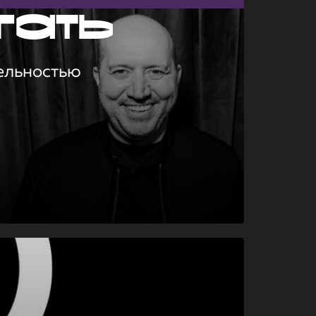
гать
ельностью