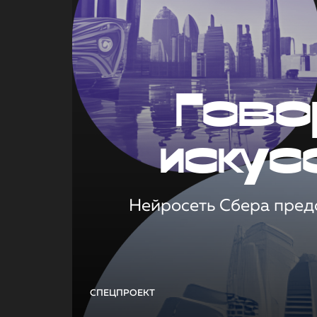
Гово
искус
Нейросеть Сбера предс
СПЕЦПРОЕКТ