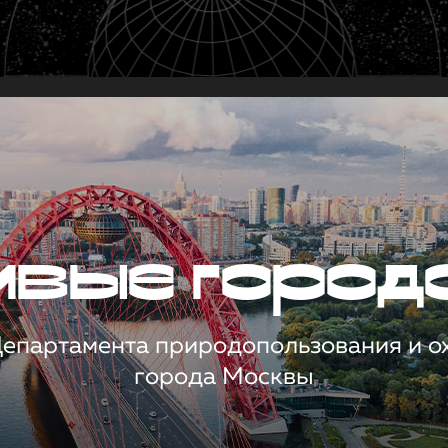
чивые город
 Департамента природопользования и 
города Москвы