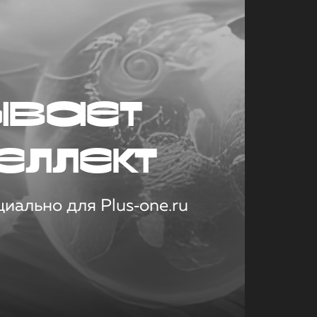
ывает
еллект
иально для Plus‑one.ru