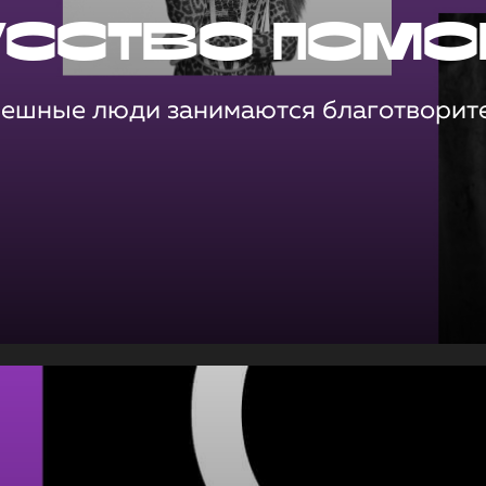
усство помо
пешные люди занимаются благотворит