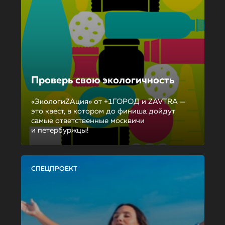
Проверь свою экологичность
«ЭкологиZAция» от +1ГОРОД и ZAVTRA —
это квест, в котором до финиша дойдут
самые ответственные москвичи
и петербуржцы!
СПЕЦПРОЕКТ