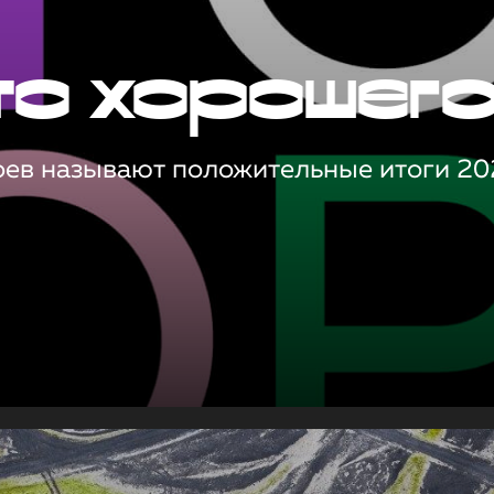
то хорошег
оев называют положительные итоги 20