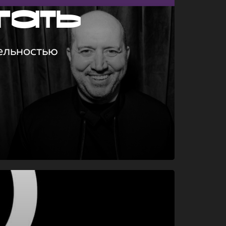
гать
ельностью