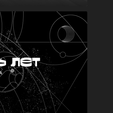
ь лет