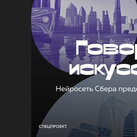
Гово
искус
Нейросеть Сбера предс
СПЕЦПРОЕКТ