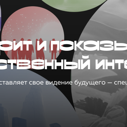
рит и показ
ственный инт
тавляет свое видение будущего — спец