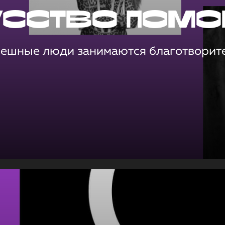
усство помо
пешные люди занимаются благотворит