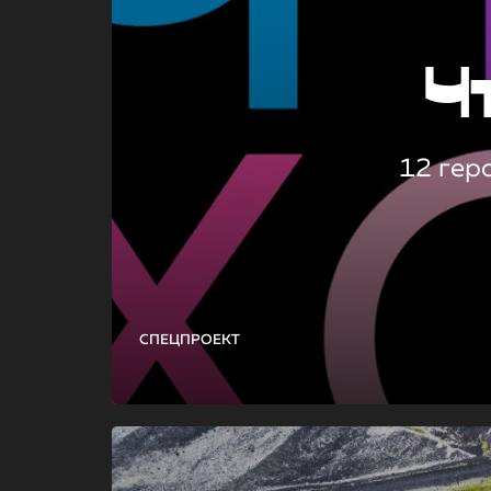
Ч
12 гер
СПЕЦПРОЕКТ