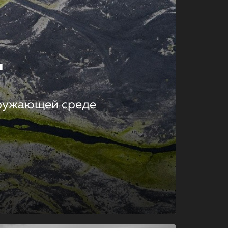
т
кружающей среде