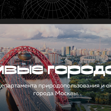
чивые город
 Департамента природопользования и 
города Москвы