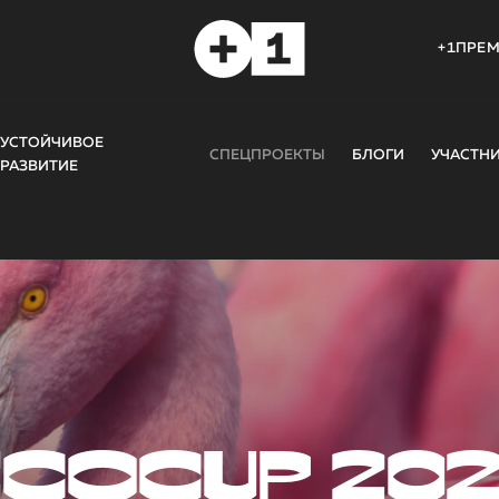
+1ПРЕ
УСТОЙЧИВОЕ
СПЕЦПРОЕКТЫ
БЛОГИ
УЧАСТН
РАЗВИТИЕ
COCUP 20