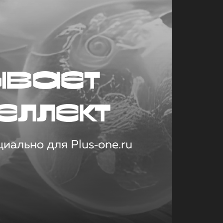
ывает
еллект
иально для Plus‑one.ru