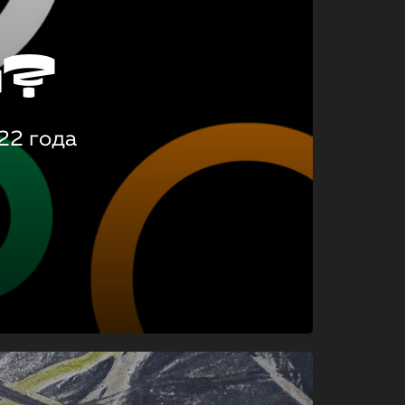
о?
22 года