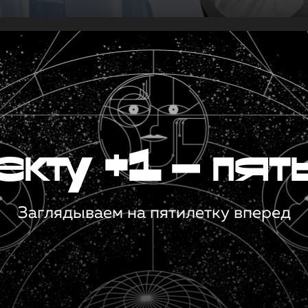
кту +1 — пят
Заглядываем на пятилетку вперед