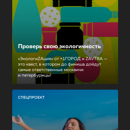
Проверь свою экологичность
«ЭкологиZAция» от +1ГОРОД и ZAVTRA —
это квест, в котором до финиша дойдут
самые ответственные москвичи
и петербуржцы!
СПЕЦПРОЕКТ