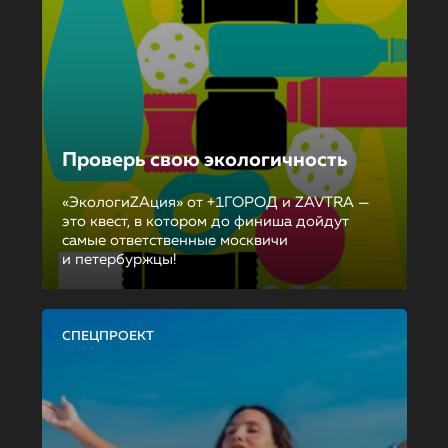
Проверь свою экологичность
«ЭкологиZAция» от +1ГОРОД и ZAVTRA —
это квест, в котором до финиша дойдут
самые ответственные москвичи
и петербуржцы!
СПЕЦПРОЕКТ