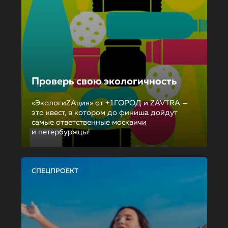
Проверь свою экологичность
«ЭкологиZAция» от +1ГОРОД и ZAVTRA —
это квест, в котором до финиша дойдут
самые ответственные москвичи
и петербуржцы!
СПЕЦПРОЕКТ