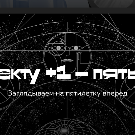
кту +1 — пят
Заглядываем на пятилетку вперед