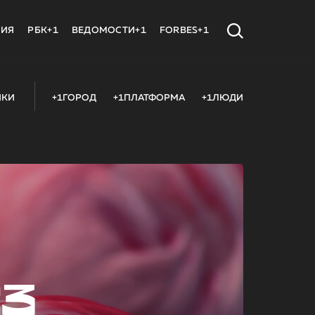
МИЯ
РБК+1
ВЕДОМОСТИ+1
FORBES+1
ИКИ
+1ГОРОД
+1ПЛАТФОРМА
+1ЛЮДИ
23