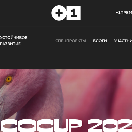
+1ПРЕ
УСТОЙЧИВОЕ
СПЕЦПРОЕКТЫ
БЛОГИ
УЧАСТН
РАЗВИТИЕ
COCUP 20