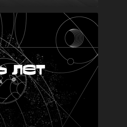
ь лет