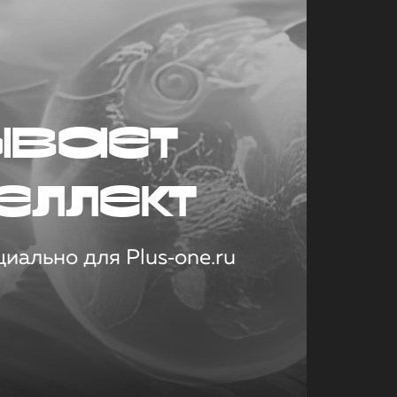
ывает
еллект
иально для Plus‑one.ru