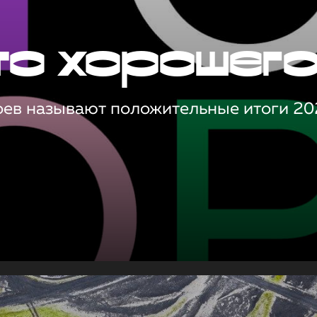
то хорошег
оев называют положительные итоги 20