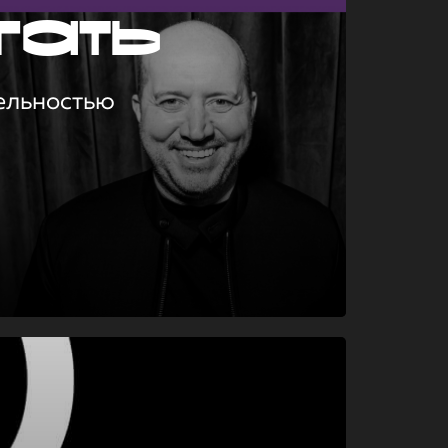
гать
ельностью