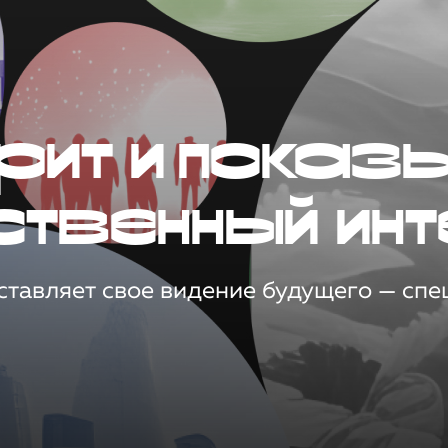
рит и показ
ственный инт
тавляет свое видение будущего — спец