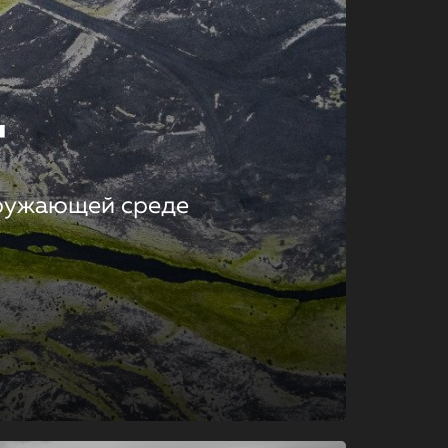
т
кружающей среде