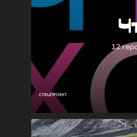
Ч
12 гер
СПЕЦПРОЕКТ