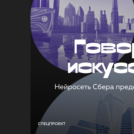
Гово
искус
Нейросеть Сбера предс
СПЕЦПРОЕКТ