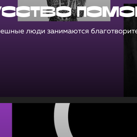
усство помо
пешные люди занимаются благотворит