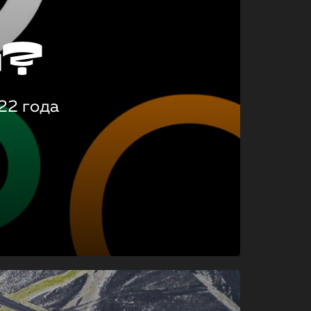
о?
22 года