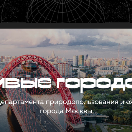
чивые город
 Департамента природопользования и 
города Москвы