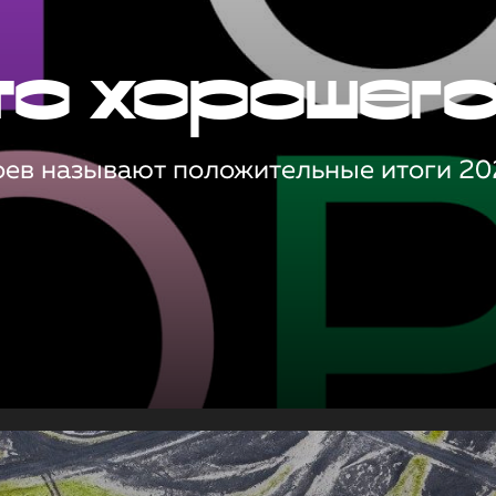
то хорошег
оев называют положительные итоги 20