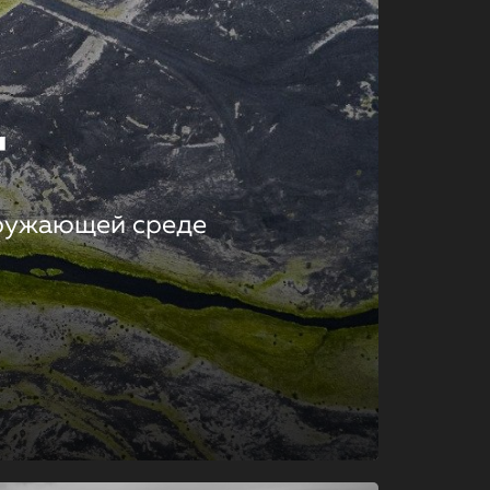
т
кружающей среде