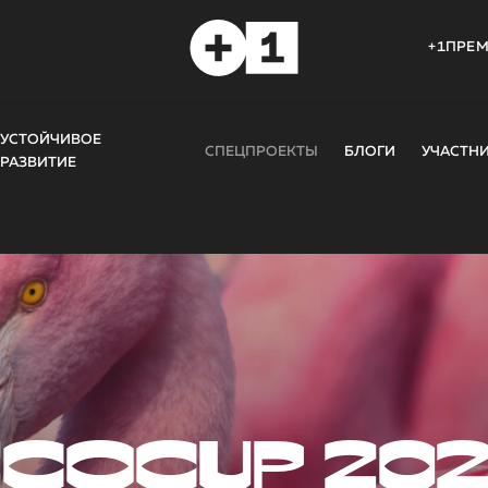
+1ПРЕ
УСТОЙЧИВОЕ
СПЕЦПРОЕКТЫ
БЛОГИ
УЧАСТН
РАЗВИТИЕ
COCUP 20