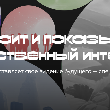
рит и показ
ственный инт
тавляет свое видение будущего — спец