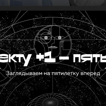
кту +1 — пят
Заглядываем на пятилетку вперед