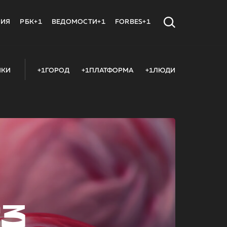
МИЯ
РБК+1
ВЕДОМОСТИ+1
FORBES+1
ИКИ
+1ГОРОД
+1ПЛАТФОРМА
+1ЛЮДИ
23