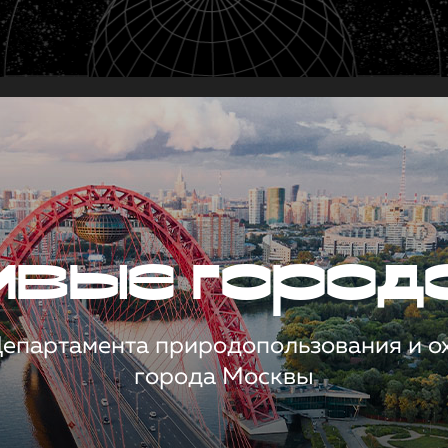
чивые город
 Департамента природопользования и 
города Москвы