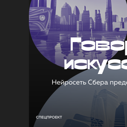
Гово
искус
Нейросеть Сбера предс
СПЕЦПРОЕКТ