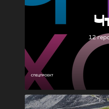
Ч
12 гер
СПЕЦПРОЕКТ