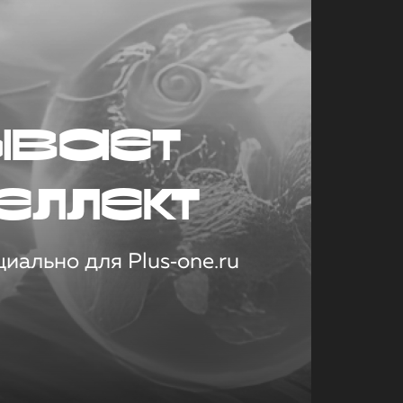
ывает
еллект
иально для Plus‑one.ru