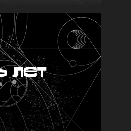
ь лет