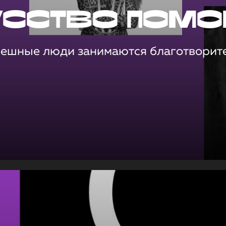
усство помо
пешные люди занимаются благотворит