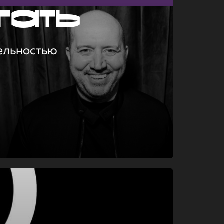
гать
ельностью