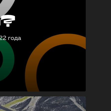
о?
22 года