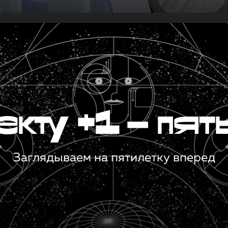
кту +1 — пят
Заглядываем на пятилетку вперед