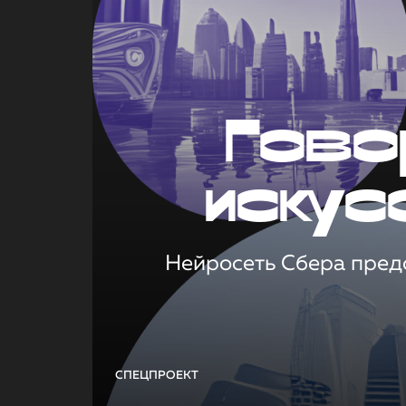
Гово
искус
Нейросеть Сбера предс
СПЕЦПРОЕКТ