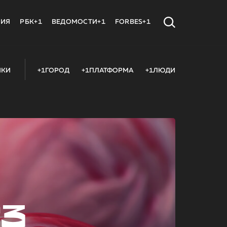
МИЯ
РБК+1
ВЕДОМОСТИ+1
FORBES+1
ИКИ
+1ГОРОД
+1ПЛАТФОРМА
+1ЛЮДИ
23