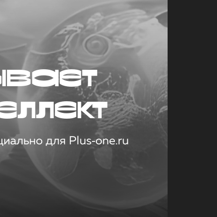
ывает
еллект
иально для Plus‑one.ru