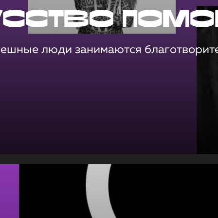
усство помо
пешные люди занимаются благотворит