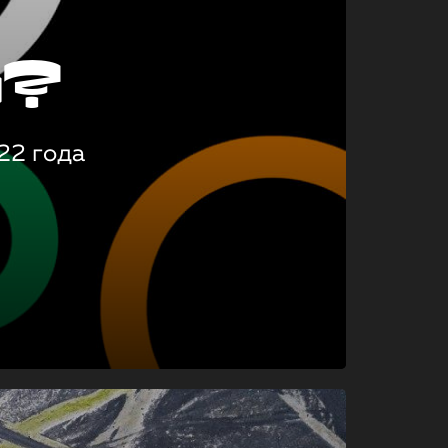
о?
22 года