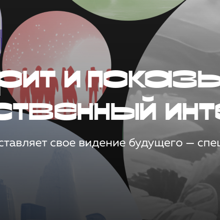
рит и показ
ственный инт
тавляет свое видение будущего — спец