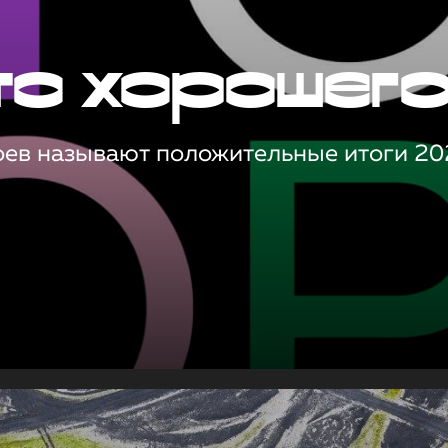
то хорошег
оев называют положительные итоги 20