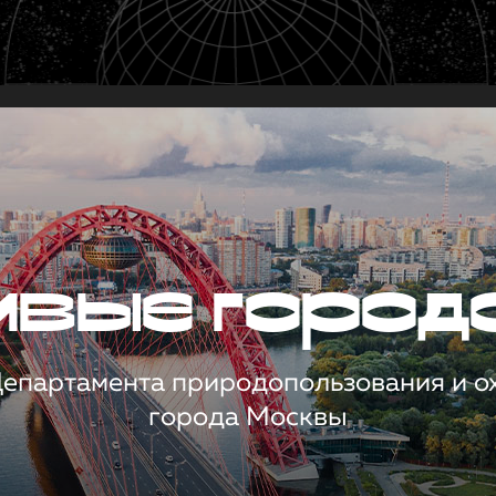
чивые город
 Департамента природопользования и 
города Москвы