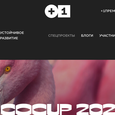
+1ПРЕ
УСТОЙЧИВОЕ
СПЕЦПРОЕКТЫ
БЛОГИ
УЧАСТН
РАЗВИТИЕ
COCUP 20