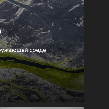
т
кружающей среде