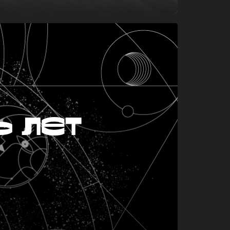
ь лет