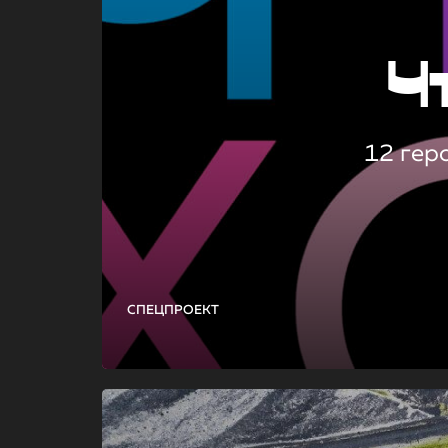
Ч
12 гер
СПЕЦПРОЕКТ