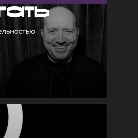
гать
ельностью