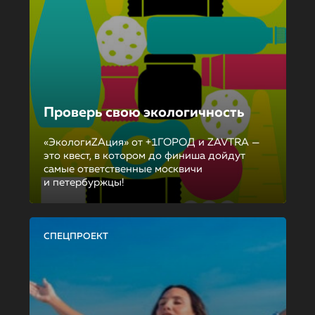
Проверь свою экологичность
«ЭкологиZAция» от +1ГОРОД и ZAVTRA —
это квест, в котором до финиша дойдут
самые ответственные москвичи
и петербуржцы!
СПЕЦПРОЕКТ