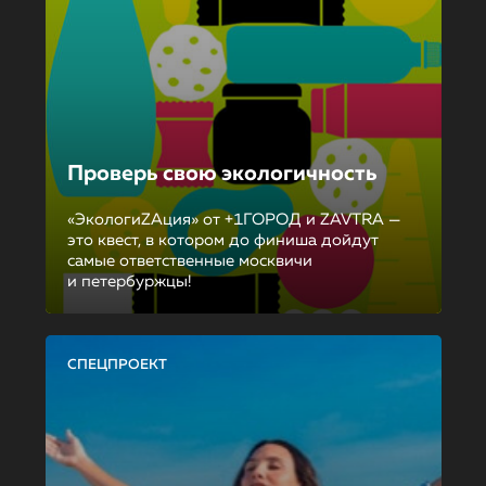
Проверь свою экологичность
«ЭкологиZAция» от +1ГОРОД и ZAVTRA —
это квест, в котором до финиша дойдут
самые ответственные москвичи
и петербуржцы!
СПЕЦПРОЕКТ