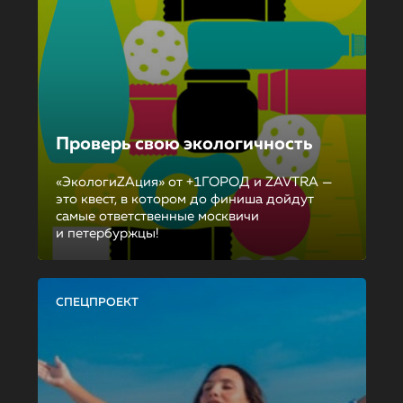
Проверь свою экологичность
«ЭкологиZAция» от +1ГОРОД и ZAVTRA —
это квест, в котором до финиша дойдут
самые ответственные москвичи
и петербуржцы!
СПЕЦПРОЕКТ