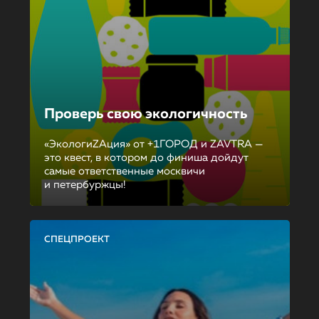
Проверь свою экологичность
«ЭкологиZAция» от +1ГОРОД и ZAVTRA —
это квест, в котором до финиша дойдут
самые ответственные москвичи
и петербуржцы!
СПЕЦПРОЕКТ